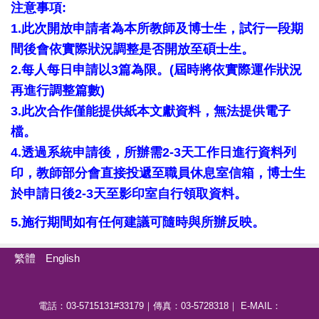
注意事項:
1.此次開放申請者為本所教師及博士生，
試行一段期
間後會依實際狀況調整是否開放至碩士生。
2.每人每日申請以3篇為限。(
屆時將依實際運作狀況
再進行調整篇數)
3.此次合作僅能提供紙本文獻資料，無法提供電子
檔。
4.透過系統申請後，所辦需2-3天工作日進行資料列
印，
教師部分會直接投遞至職員休息室信箱，博士生
於申請日後2-
3天至影印室自行領取資料。
5.施行期間如有任何建議可隨時與所辦反映。
繁體
English
電話：03-5715131#33179｜傳真：03-5728318｜ E-MAIL：