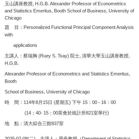
玉山講座教授, H.G.B. Alexander Professor of Econometrics
and Statistics Emeritus, Booth School of Business, University of
Chicago
題 目：Personalized Functional Principal Component Analysis
with
applications
主講人：蔡瑞胸 (Ruey S. Tsay) 院士, 清華大學玉山講座教授,
H.G.B.
Alexander Professor of Econometrics and Statistics Emeritus,
Booth
School of Business, University of Chicago
時 間：114年8月15日 (星期五) 下午 15：00 - 16：00
(14：40- 15：00茶會於統計所821室舉行)
地 點：清大綜合三館837室
2025-07-08(二)，主講人：周舟教授（Department of Statistics,