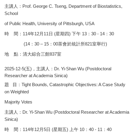
主講人：Prof. George C. Tseng, Department of Biostatistics,
School
of Public Health, University of Pittsburgh, USA
時 間：114年12月11日 (星期四) 下午 13：30 - 14：30
(14：30 – 15：00茶會於統計所821室舉行)
地 點：清大綜合三館837室
2025-12-5(五)，主講人：Dr. Yi-Shan Wu (Postdoctoral
Researcher at Academia Sinica)
題 目：Tight Bounds, Catastrophic Objectives: A Case Study
on Weighted
Majority Votes
主講人：Dr. Yi-Shan Wu (Postdoctoral Researcher at Academia
Sinica)
時 間：114年12月5日 (星期五) 上午 10：40 - 11：40