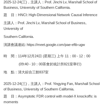
2025-12-24(三)，主講人：Prof. Jinchi Lv, Marshall School of
Business, University of Southern California.
題 目：HNCI: High-Dimensional Network Causal Inference
主講人：Prof. Jinchi Lv, Marshall School of Business,
University of
Southern California.
演講會議連結:
https://meet.google.
com/pae-eftb-ugw
時 間：114年12月24日 (星期三) 上午 11：00 - 12：00
(09:40 - 10：00茶會於統計所821室舉行)
地 點：清大綜合三館837室
2025-12-24(三)，主講人：Prof. Yingying Fan, Marshall School
of Business, University of Southern California.
題 目：Asymptotic FDR control with model-X knockoffs: is
moments