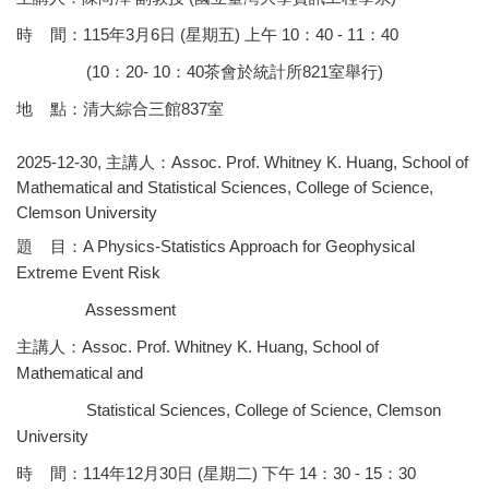
時 間：115年3月6日 (星期五) 上午 10：40 - 11：40
(10：20- 10：40茶會於統計所821室舉行)
地 點：清大綜合三館837室
2025-12-30, 主講人：Assoc. Prof. Whitney K. Huang, School of
Mathematical and Statistical Sciences, College of Science,
Clemson University
題 目：A Physics-Statistics Approach for Geophysical
Extreme Event Risk
Assessment
主講人：Assoc. Prof. Whitney K. Huang, School of
Mathematical and
Statistical Sciences, College of Science, Clemson
University
時 間：114年12月30日 (星期二) 下午 14：30 - 15：30