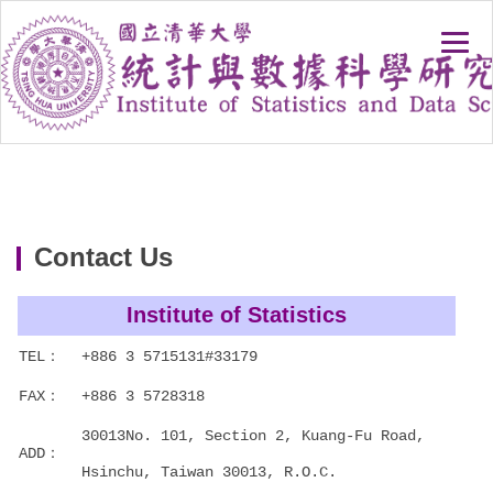
Jump
to
the
main
content
block
Contact Us
Institute of Statistics
TEL：
+886 3 5715131#33179
FAX：
+886 3 5728318
30013No. 101, Section 2, Kuang-Fu Road,
ADD：
Hsinchu, Taiwan 30013, R.O.C.