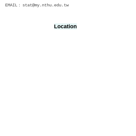
EMAIL：
stat@my.nthu.edu.tw
Location